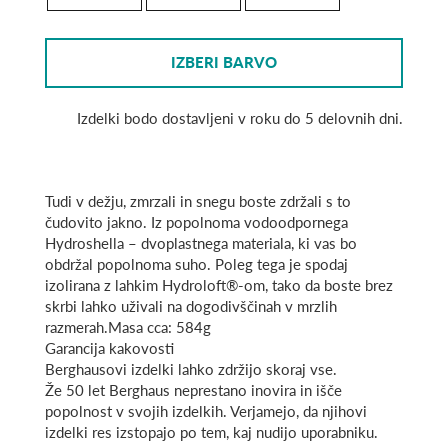
IZBERI BARVO
Izdelki bodo dostavljeni v roku do 5 delovnih dni.
Tudi v dežju, zmrzali in snegu boste zdržali s to
čudovito jakno. Iz popolnoma vodoodpornega
Hydroshella – dvoplastnega materiala, ki vas bo
obdržal popolnoma suho. Poleg tega je spodaj
izolirana z lahkim Hydroloft®-om, tako da boste brez
skrbi lahko uživali na dogodivščinah v mrzlih
razmerah.Masa cca: 584g
Garancija kakovosti
Berghausovi izdelki lahko zdržijo skoraj vse.
Že 50 let Berghaus neprestano inovira in išče
popolnost v svojih izdelkih. Verjamejo, da njihovi
izdelki res izstopajo po tem, kaj nudijo uporabniku.