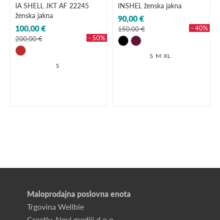
IA SHELL JKT AF 22245
INSHEL ženska jakna
ženska jakna
90,00 €
100,00 €
- 40%
150,00 €
- 50%
200,00 €
S
M
XL
S
Maloprodajna poslovna enota
Trgovina Wellbie
Creativ, Novi mediji d.o.o.