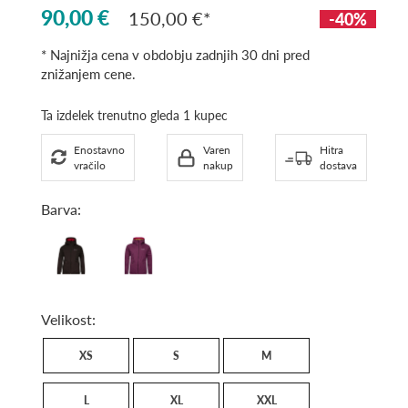
90,00 €
150,00 €
-40%
* Najnižja cena v obdobju zadnjih 30 dni pred
znižanjem cene.
Ta izdelek trenutno gleda 1 kupec
Enostavno
Varen
Hitra
vračilo
nakup
dostava
Barva:
Black
WINTER
BLOOM
Velikost:
XS
S
M
L
XL
XXL