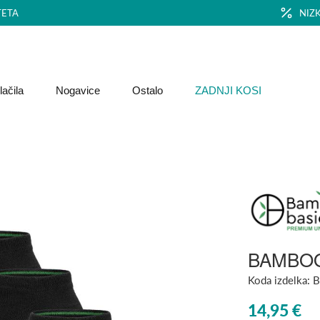
TETA
NIZ
ačila
Nogavice
Ostalo
ZADNJI KOSI
BAMBOO 
Koda izdelka:
B
List
14,95 €