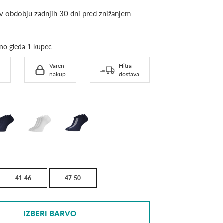
 v obdobju zadnjih 30 dni pred znižanjem
Ta izdelek trenutno gleda 1 kupec
o
Varen
Hitra
nakup
dostava
vy
white
NAVY/Gestreept
41-46
47-50
IZBERI BARVO