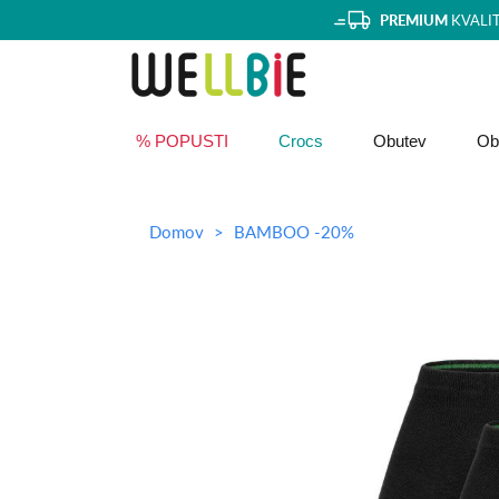
PREMIUM
KVALI
% POPUSTI
Crocs
Obutev
Obl
Domov
BAMBOO -20%