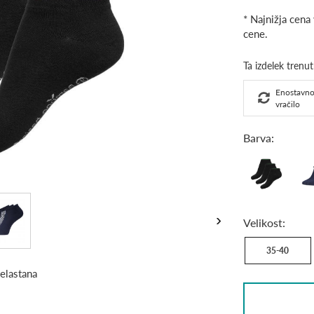
Price
* Najnižja cena
cene.
Enostavn
vračilo
Barva:
Black
Na
›
Velikost:
35-40
elastana