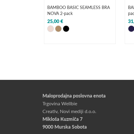
BAMBOO BASIC SEAMLESS BRA
BA
NOVA 2-pack
pa
25,00 €
31
Maloprodajna poslovna enota
Trgovina Wellbie
Creativ, Novi mediji d.o.o.
Mikloša Kuzmiča 7
9000 Murska Sobota