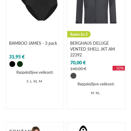
Samo še 2
BAMBOO JAMES - 3 pack
BERGHAUS DELUGE
VENTED SHELL JKT AM
22392
31,95 €
70,00 €
- 50%
140,00 €
Razpoložljive velikosti:
S
L
XL
M
Razpoložljive velikosti:
M
XL