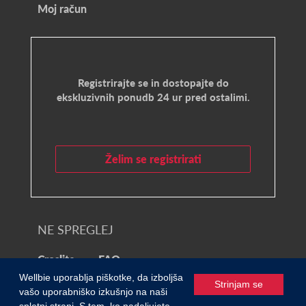
Moj račun
Registrirajte se in dostopajte do
ekskluzivnih ponudb 24 ur pred ostalimi.
Želim se registrirati
NE SPREGLEJ
Croslite
FAQ
Wellbie uporablja piškotke, da izboljša
Strinjam se
vašo uporabniško izkušnjo na naši
© 2021 Wellbie