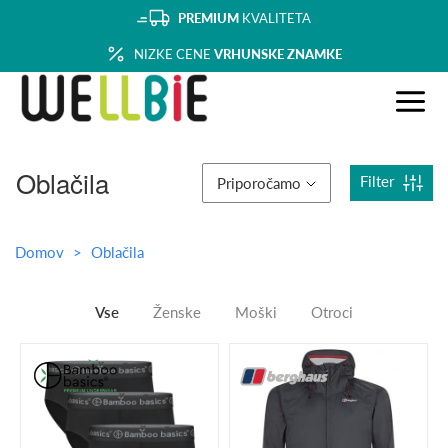
PREMIUM
KVALITETA
NIZKE CENE
VRHUNSKE ZNAMKE
Oblačila
Filter
Priporočamo
Domov
Oblačila
Vse
Ženske
Moški
Otroci