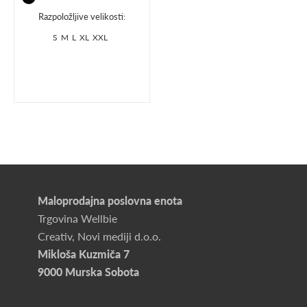
Razpoložljive velikosti:
S
M
L
XL
XXL
Maloprodajna poslovna enota
Trgovina Wellbie
Creativ, Novi mediji d.o.o.
Mikloša Kuzmiča 7
9000 Murska Sobota