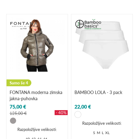
Samo še 4
FONTANA moderna zimska
BAMBOO LOLA - 3 pack
jakna-puhovka
75,00 €
22,00 €
- 40%
125,00 €
Razpoložljive velikosti:
Razpoložljive velikosti:
S
M
L
XL
40
42
44
46