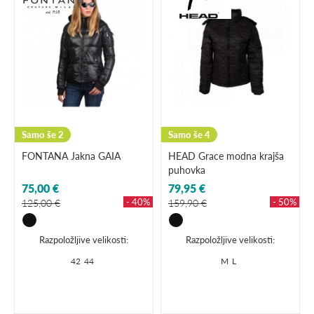
Samo še 2
Samo še 4
FONTANA Jakna GAIA
HEAD Grace modna krajša
puhovka
75,00 €
79,95 €
- 40%
- 50%
125,00 €
159,90 €
Razpoložljive velikosti:
Razpoložljive velikosti:
42
44
M
L