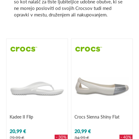
so kot nalašč za tiste ljubiteljice udobne obutve, ki se
ne morejo posloviti od svojih Crocsov tudi med
opravki v mestu, druženjem ali nakupovanjem.
Kadee II Flip
Crocs Sienna Shiny Flat
20,99 €
20,99 €
- 30%
- 40%
29,99 €
34,99 €