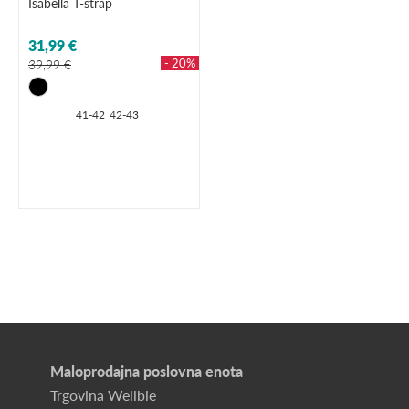
Isabella T-strap
31,99 €
- 20%
39,99 €
41-42
42-43
Maloprodajna poslovna enota
Trgovina Wellbie