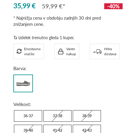
35,99 €
59,99 €
-40%
* Najnižja cena v obdobju zadnjih 30 dni pred
znižanjem cene.
Ta izdelek trenutno gleda 1 kupec
Enostavno
Varen
Hitra
vračilo
nakup
dostava
Barva:
Black
Velikost:
36-37
37-38
38-39
39-40
41-42
42-43