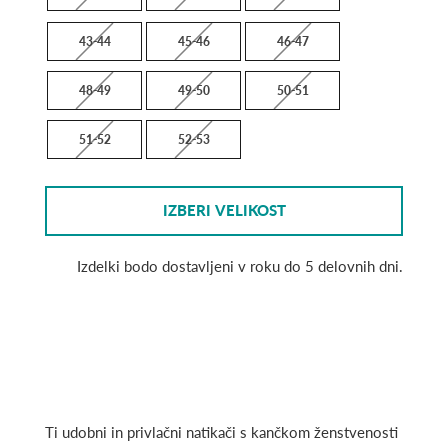
43-44
45-46
46-47
48-49
49-50
50-51
51-52
52-53
IZBERI VELIKOST
Izdelki bodo dostavljeni v roku do 5 delovnih dni.
Ti udobni in privlačni natikači s kančkom ženstvenosti