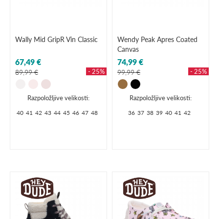
Wally Mid GripR Vin Classic
Wendy Peak Apres Coated
Canvas
67,49 €
74,99 €
- 25%
- 25%
89,99 €
99,99 €
Razpoložljive velikosti:
Razpoložljive velikosti:
40
41
42
43
44
45
46
47
48
36
37
38
39
40
41
42