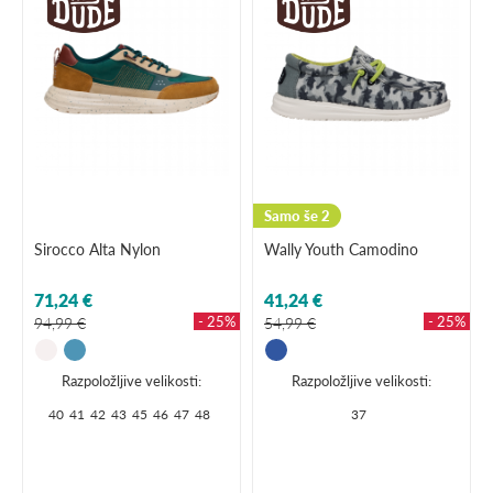
Samo še 2
Sirocco Alta Nylon
Wally Youth Camodino
71,24 €
41,24 €
- 25%
- 25%
94,99 €
54,99 €
Razpoložljive velikosti:
Razpoložljive velikosti:
40
41
42
43
45
46
47
48
37