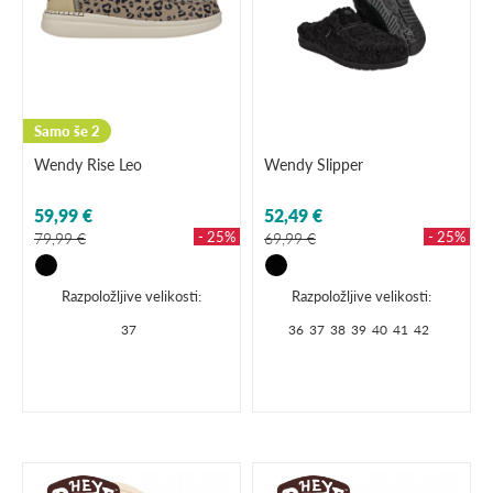
Samo še 2
Wendy Rise Leo
Wendy Slipper
59,99 €
52,49 €
- 25%
- 25%
79,99 €
69,99 €
Razpoložljive velikosti:
Razpoložljive velikosti:
37
36
37
38
39
40
41
42