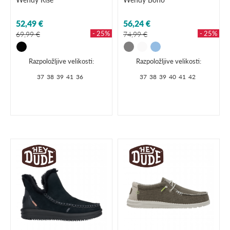
52,49 €
56,24 €
- 25%
- 25%
69,99 €
74,99 €
Razpoložljive velikosti:
Razpoložljive velikosti:
37
38
39
41
36
37
38
39
40
41
42