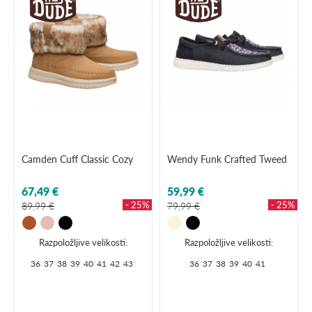
Camden Cuff Classic Cozy
Wendy Funk Crafted Tweed
67,49 €
59,99 €
- 25%
- 25%
89,99 €
79,99 €
Razpoložljive velikosti:
Razpoložljive velikosti:
36
37
38
39
40
41
42
43
36
37
38
39
40
41