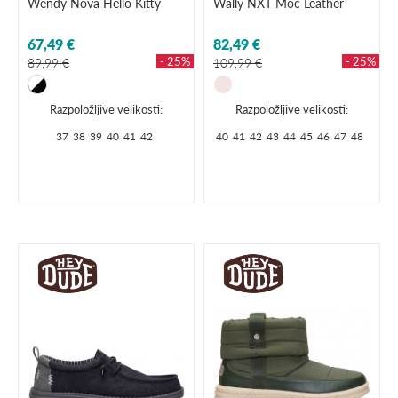
Wendy Nova Hello Kitty
Wally NXT Moc Leather
67,49 €
82,49 €
- 25%
- 25%
89,99 €
109,99 €
Razpoložljive velikosti:
Razpoložljive velikosti:
37
38
39
40
41
42
40
41
42
43
44
45
46
47
48