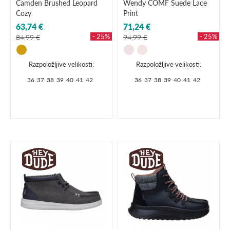
Camden Brushed Leopard
Wendy COMF Suede Lace
Cozy
Print
63,74 €
71,24 €
- 25%
- 25%
84,99 €
94,99 €
Razpoložljive velikosti:
Razpoložljive velikosti:
36
37
38
39
40
41
42
36
37
38
39
40
41
42