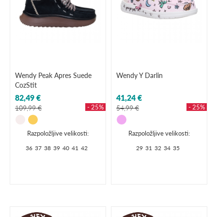
Wendy Peak Apres Suede
Wendy Y Darlin
CozStit
82,49 €
41,24 €
- 25%
- 25%
109,99 €
54,99 €
Razpoložljive velikosti:
Razpoložljive velikosti:
36
37
38
39
40
41
42
29
31
32
34
35