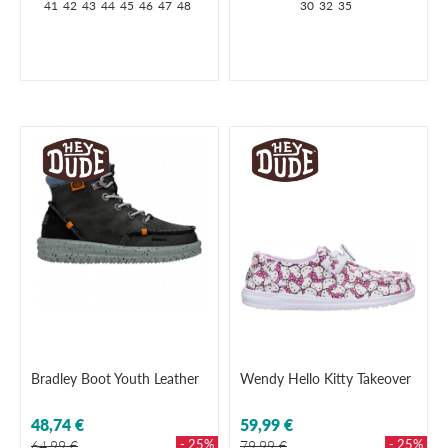
41
42
43
44
45
46
47
48
30
32
35
Bradley Boot Youth Leather
Wendy Hello Kitty Takeover
48,74 €
59,99 €
- 25%
- 25%
64,99 €
79,99 €