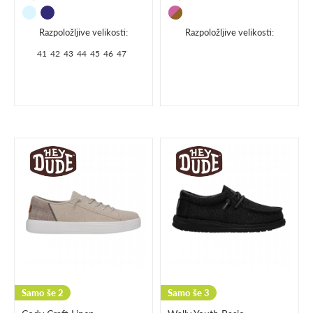
Razpoložljive velikosti:
Razpoložljive velikosti:
41
42
43
44
45
46
47
Samo še 2
Samo še 3