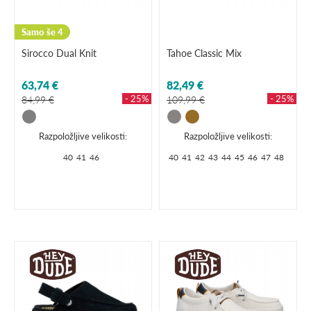
Samo še 4
Sirocco Dual Knit
Tahoe Classic Mix
63,74 €
82,49 €
- 25%
- 25%
84,99 €
109,99 €
Razpoložljive velikosti:
Razpoložljive velikosti:
40
41
46
40
41
42
43
44
45
46
47
48