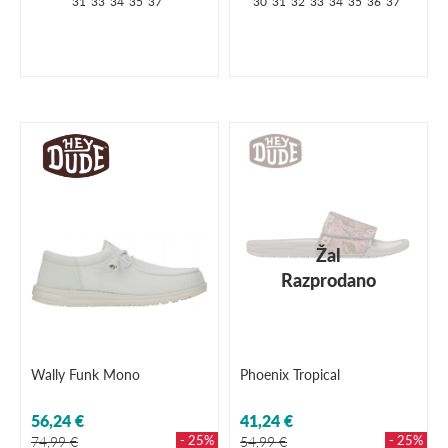
31
33
34
35
37
30
31
32
33
34
35
36
37
Žal
Razprodano
Wally Funk Mono
Phoenix Tropical
56,24 €
41,24 €
- 25%
- 25%
74,99 €
54,99 €