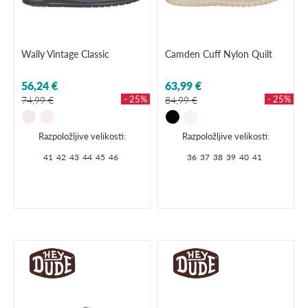
Wally Vintage Classic
Camden Cuff Nylon Quilt
56,24 €
63,99 €
- 25%
- 25%
74,99 €
84,99 €
Razpoložljive velikosti:
Razpoložljive velikosti:
41
42
43
44
45
46
36
37
38
39
40
41