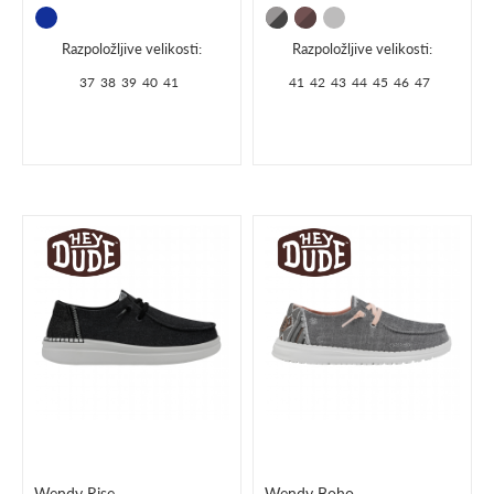
Razpoložljive velikosti:
Razpoložljive velikosti:
37
38
39
40
41
41
42
43
44
45
46
47
Wendy Rise
Wendy Boho