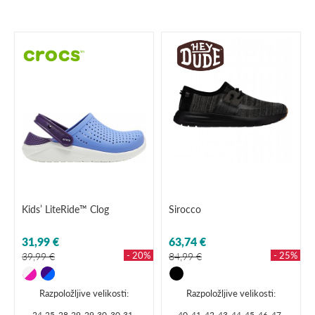
Kids’ LiteRide™ Clog
Sirocco
31,99 €
63,74 €
- 20%
- 25%
39,99 €
84,99 €
Razpoložljive velikosti:
Razpoložljive velikosti:
24-25
28-29
29-30
30-31
40
41
42
43
44
45
46
47