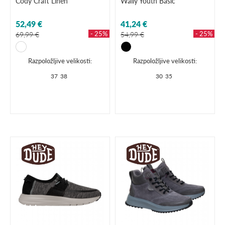
Cody Craft Linen
Wally Youth Basic
52,49 €
41,24 €
- 25%
- 25%
69,99 €
54,99 €
Razpoložljive velikosti:
Razpoložljive velikosti:
37
38
30
35