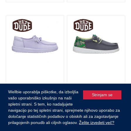
Wendy Funk Y Shoelry
Wally Funk Y Game On
Wellbie uporablja piškotke, da izboljša
Strinjam se
vašo uporabniško izkušnjo na naši
41,24 €
37,49 €
spletni strani. S tem, ko nadaljujete
- 25%
- 25%
54,99 €
49,99 €
navigacijo po tej spletni strani, sprejmete njihovo uporabo za
0
določanje statističnih podatkov o obiskih ali za zagotavljanje
prilagojenih ponudb ali ciljnih oglasov.
Želite izvedeti več?
Razpoložljive velikosti:
Razpoložljive velikosti:
ISKANJE
KONTAKT
PRIJAVA
KOŠARICA