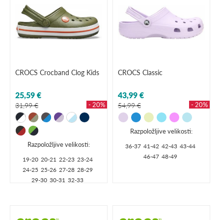
CROCS Crocband Clog Kids
CROCS Classic
25,59 €
43,99 €
- 20%
- 20%
31,99 €
54,99 €
Razpoložljive velikosti:
Razpoložljive velikosti:
36-37
41-42
42-43
43-44
46-47
48-49
19-20
20-21
22-23
23-24
24-25
25-26
27-28
28-29
29-30
30-31
32-33