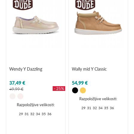
Wendy Y Dazzling
Wally mid Y Classic
37,49 €
54,99 €
- 25%
49,99 €
Razpoložljive velikosti:
Razpoložljive velikosti:
29
31
32
34
35
36
29
31
32
34
35
36