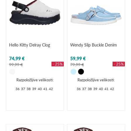
Hello Kitty Delray Clog
Wendy Slip Buckle Denim
74,99 €
59,99 €
- 25%
- 25%
99,99 €
79,99 €
Razpoložljive velikosti:
Razpoložljive velikosti:
36
37
38
39
40
41
42
36
37
38
39
40
41
42