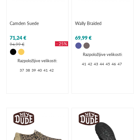
Camden Suede
Wally Braided
71,24 €
69,99 €
- 25%
94,99 €
Razpoložljive velikosti:
Razpoložljive velikosti:
41
42
43
44
45
46
47
37
38
39
40
41
42